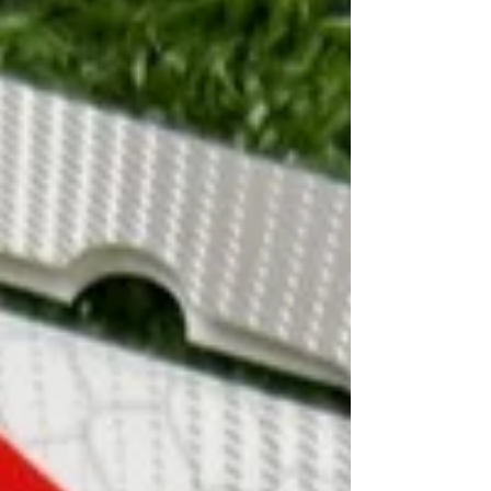
クル #埼玉県 #群馬県 #熊谷市 #深谷市 #太田市 #
行田市 #桶川市 #北本市 #東松山市 #吉見町 #工具
販売 #リサイクルショップ #リサイクル工具 #高価
買取 #整備 #Makita #工具整備 埼玉県熊谷市自動車
整備工具,建設工具,電材など未使用品中古品お取り
扱いしています。 ご来店お待ちしております。 販
売価格についてはお電話にてお問い合わせくださ
い。 営業時間 10時～19時 お買い取りの受付は18
時30分までとなります。 定休日=月 Email
mytoolkumagaya21@yahoo.co.jp