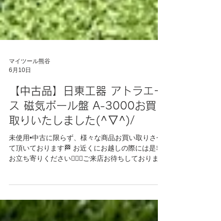
マイツール熊谷
6月10日
【中古品】日東工器 アトラエー
ス 磁気ボール盤 A-3000お買
取りいたしました(^▽^)/
未使用•中古に限らず、様々な商品お買い取りさせ
て頂いております🏁 お近くにお越しの際には是非
お立ち寄りください💁🏻‍♀️ご来店お待ちしておりま
す！ #工具買取 #出張買取 #中古 #未使用 #リサイ