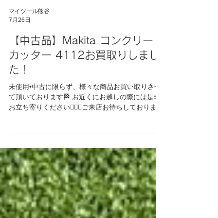
マイツール熊谷
7月26日
【中古品】Makita コンクリート
カッター 4112お買取りしまし
た！
未使用•中古に限らず、様々な商品お買い取りさせ
て頂いております🏁 お近くにお越しの際には是非
お立ち寄りください💁🏻‍♀️ご来店お待ちしておりま
す！ #工具買取 #出張買取 #中古 #未使用 #リサイ
クル #埼玉県 #群馬県 #熊谷市 #深谷市 #太田市 #
行田市 #桶川市 #北本市 #東松山市 #吉見町 #工具
販売 #リサイクルショップ #リサイクル工具 #高価
買取 #整備 #Makita #工具整備 埼玉県熊谷市自動車
整備工具,建設工具,電材など未使用品中古品お取り
扱いしています。 ご来店お待ちしております。 販
売価格についてはお電話にてお問い合わせくださ