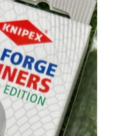
買取 #整備 #Makita #工具整備 埼玉県熊谷市自動車
整備工具,建設工具,電材など未使用品中古品お取り
扱いしています。 ご来店お待ちしております。 販
売価格についてはお電話にてお問い合わせくださ
い。 営業時間 10時～19時 お買い取りの受付は18
時30分までとなります。 定休日=月 Email
mytoolkumagaya21@yahoo.co.jp