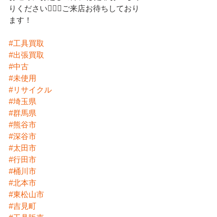
りください💁🏻‍♀️ご来店お待ちしており
ます！
#工具買取
#出張買取
#中古
#未使用
#リサイクル
#埼玉県
#群馬県
#熊谷市
#深谷市
#太田市
#行田市
#桶川市
#北本市
#東松山市
#吉見町