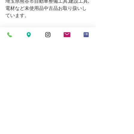
埼玉県熊谷市自動車整備工具,建設工具,
電材など未使用品中古品お取り扱いし
ています。
ご来店お待ちしております。
販売価格についてはお電話にてお問い
合わせください。
営業時間 10時～19時
お買い取りの受付は18時30分までとな
ります。
定休日=月
Email
mytoolkumagaya21@yahoo.co.jp