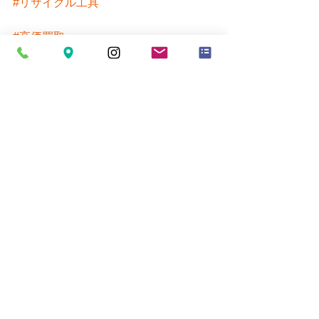
#リサイクル工具
#高価買取
埼玉県熊谷市自動車整備工具,建設工具,
電材など未使用品中古品お取り扱いし
ています。
ご来店お待ちしております。
販売価格についてはお電話にてお問い
合わせください。
営業時間 10時～19時
お買い取りの受付は18時30分までとな
ります。