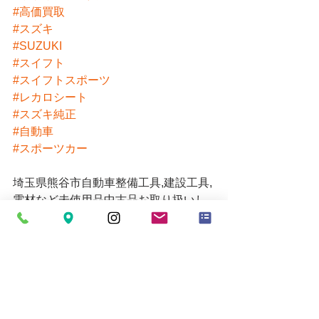
#高価買取
#スズキ
#SUZUKI
#スイフト
#スイフトスポーツ
#レカロシート
#スズキ純正
#自動車
#スポーツカー
埼玉県熊谷市自動車整備工具,建設工具,
電材など未使用品中古品お取り扱いし
ています！！
ご来店お待ちしております。
販売価格についてはお電話にてお問い
合わせください。
営業時間 10時～19時
お買い取りの受付は18時30分までとな