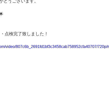
がとうございます。

 ・点検完了致しました！
ic.com/video/807c6b_2691fd1bf3c3458cab758952cfa40707/720p/m