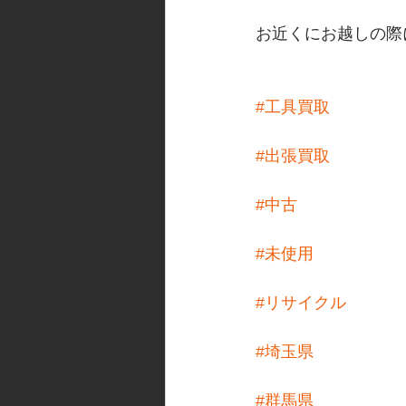
お近くにお越しの際に
#工具買取
#出張買取
#中古
#未使用
#リサイクル
#埼玉県
#群馬県