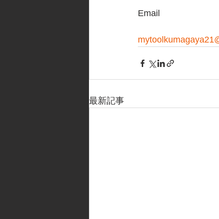
Email
mytoolkumagaya21@
最新記事