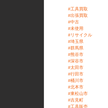
#工具買取
#出張買取
#中古
#未使用
#リサイクル
#埼玉県
#群馬県
#熊谷市
#深谷市
#太田市
#行田市
#桶川市
#北本市
#東松山市
#吉見町
#工具販売