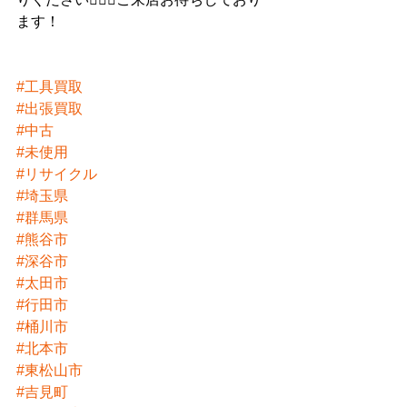
ます！
#工具買取
#出張買取
#中古
#未使用
#リサイクル
#埼玉県
#群馬県
#熊谷市
#深谷市
#太田市
#行田市
#桶川市
#北本市
#東松山市
#吉見町