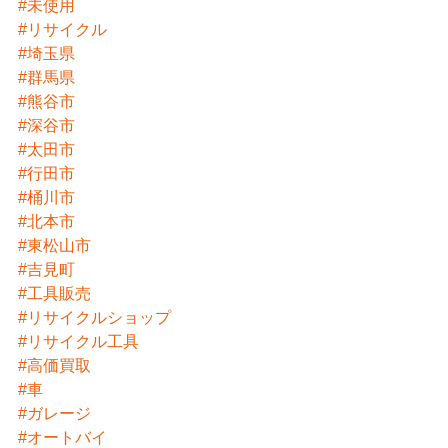
#未使用
#リサイクル
#埼玉県
#群馬県
#熊谷市
#深谷市
#太田市
#行田市
#桶川市
#北本市
#東松山市
#吉見町
#工具販売
#リサイクルショップ
#リサイクル工具
#高価買取
#車
#ガレージ
#オートバイ