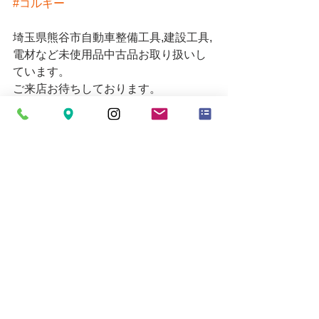
#コルギー
埼玉県熊谷市自動車整備工具,建設工具,
電材など未使用品中古品お取り扱いし
ています。
ご来店お待ちしております。
販売価格についてはお電話にてお問い
合わせください。
営業時間 10時～19時
お買い取りの受付は18時30分までとな
ります。
定休日=月
Email
mytoolkumagaya21@yahoo.co.jp
すべて表示
最新記事