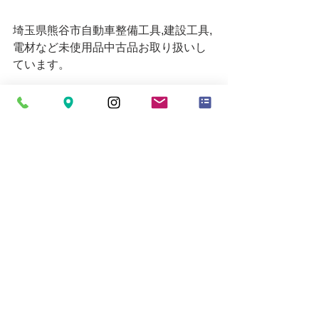
埼玉県熊谷市自動車整備工具,建設工具,
電材など未使用品中古品お取り扱いし
ています。
ご来店お待ちしております。
販売価格についてはお電話にてお問い
合わせください。
営業時間 10時～19時
お買い取りの受付は18時30分までとな
ります。
定休日=月
Email