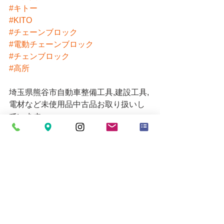
#キトー
#KITO
#チェーンブロック
#電動チェーンブロック
#チェンブロック
#高所
埼玉県熊谷市自動車整備工具,建設工具,
電材など未使用品中古品お取り扱いし
ています。
ご来店お待ちしております。
販売価格についてはお電話にてお問い
合わせください。
営業時間 10時～19時
お買い取りの受付は18時30分までとな
ります。
定休日=月
Email