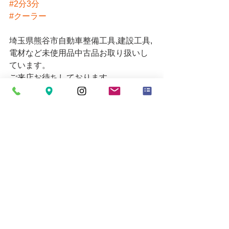
#2分3分
#クーラー
埼玉県熊谷市自動車整備工具,建設工具,
電材など未使用品中古品お取り扱いし
ています。
ご来店お待ちしております。
販売価格についてはお電話にてお問い
合わせください。
営業時間 10時～19時
お買い取りの受付は18時30分までとな
ります。
定休日=月
Email 
mytoolkumagaya21@yahoo.co.jp