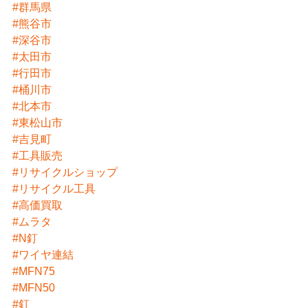
#群馬県
#熊谷市
#深谷市
#太田市
#行田市
#桶川市
#北本市
#東松山市
#吉見町
#工具販売
#リサイクルショップ
#リサイクル工具
#高価買取
#ムラタ
#N釘
#ワイヤ連結
#MFN75
#MFN50
#釘