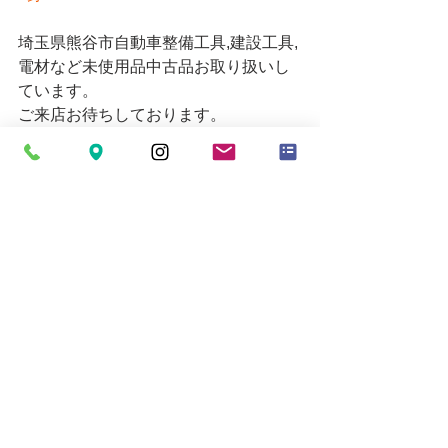
埼玉県熊谷市自動車整備工具,建設工具,
電材など未使用品中古品お取り扱いし
ています。
ご来店お待ちしております。
販売価格についてはお電話にてお問い
合わせください。
営業時間 10時～19時
お買い取りの受付は18時30分までとな
ります。
定休日=月
Email
mytoolkumagaya21@yahoo.co.jp
すべて表示
最新記事