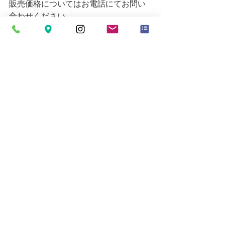
販売価格についてはお電話にてお問い
合わせください。
営業時間 10時～19時
お買い取りの受付は18時30分までとな
ります。
定休日=月
Email
mytoolkumagaya21@yahoo.co.jp
すべて表示
最新記事