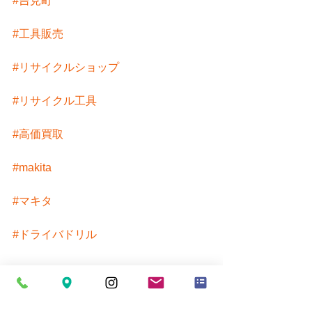
#吉見町
#工具販売
#リサイクルショップ
#リサイクル工具
#高価買取
#makita
#マキタ
#ドライバドリル
埼玉県熊谷市自動車整備工具,建設工具,
電材など未使用品中古品お取り扱いし