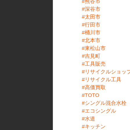
#熊谷市
#深谷市
#太田市
#行田市
#桶川市
#北本市
#東松山市
#吉見町
#工具販売
#リサイクルショッ
#リサイクル工具
#高価買取
#TOTO
#シングル混合水栓
#エコシングル
#水道
#キッチン