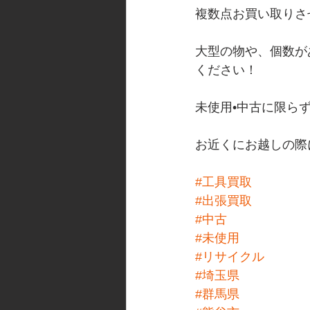
複数点お買い取りさ
大型の物や、個数が
ください！
未使用•中古に限ら
お近くにお越しの際に
#工具買取
#出張買取
#中古
#未使用
#リサイクル
#埼玉県
#群馬県