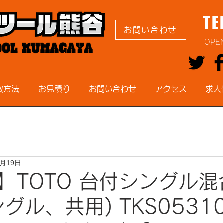
TE
お問い合わせ
OPE
取方法
お見積り
お問い合わせ
アクセス
求人
0月19日
】TOTO 台付シングル
グル、共用) TKS05310