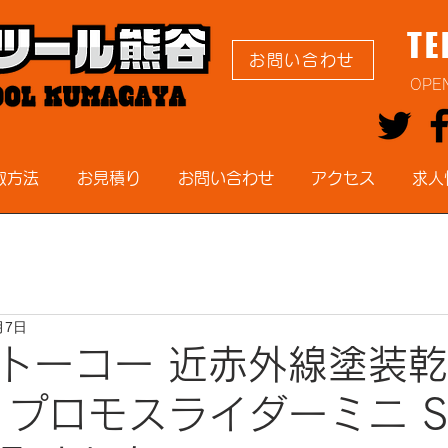
TE
お問い合わせ
OPE
取方法
お見積り
お問い合わせ
アクセス
求人
月7日
トーコー 近赤外線塗装
 プロモスライダーミニ SI