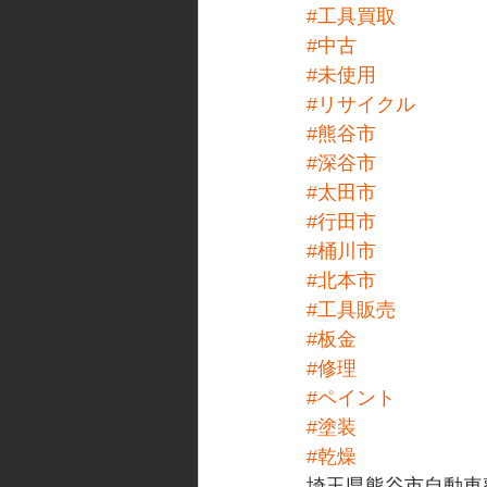
#工具買取
#中古
#未使用
#リサイクル
#熊谷市
#深谷市
#太田市
#行田市
#桶川市
#北本市
#工具販売
#板金
#修理
#ペイント
#塗装
#乾燥
埼玉県熊谷市自動車