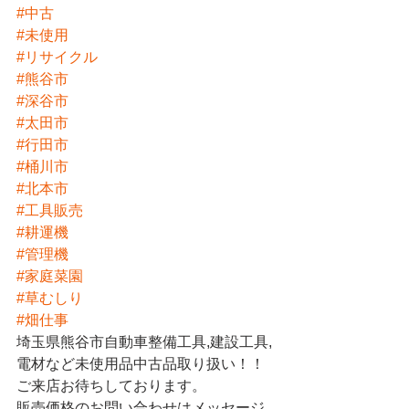
#中古
#未使用
#リサイクル
#熊谷市
#深谷市
#太田市
#行田市
#桶川市
#北本市
#工具販売
#耕運機
#管理機
#家庭菜園
#草むしり
#畑仕事
埼玉県熊谷市自動車整備工具,建設工具,
電材など未使用品中古品取り扱い！！
ご来店お待ちしております。
販売価格のお問い合わせはメッセージ