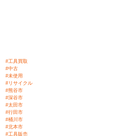
#工具買取
#中古
#未使用
#リサイクル
#熊谷市
#深谷市
#太田市
#行田市
#桶川市
#北本市
#工具販売