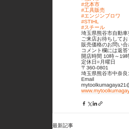
#北本市
#工具販売
#エンジンブロワ
#STIHL
#スチール
埼玉県熊谷市自動車
ご来店お待ちしてお
販売価格のお問い合
コメント欄には返答
開店時間 10時～19
定休日=月曜日
〒360-0801
埼玉県熊谷市中奈良10
Email
mytoolkumagaya21@
www.mytoolkumaga
最新記事