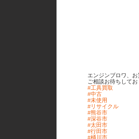
エンジンブロワ、お
ご相談お待ちしてお
#工具買取
#中古
#未使用
#リサイクル
#熊谷市
#深谷市
#太田市
#行田市
#桶川市