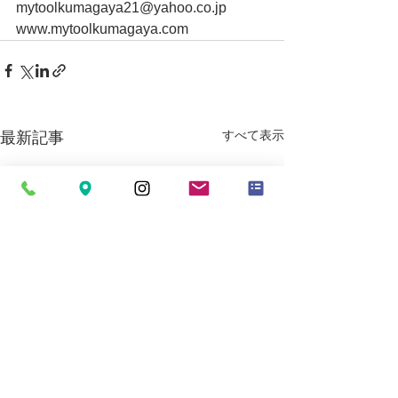
mytoolkumagaya21@yahoo.co.jp
www.mytoolkumagaya.com
すべて表示
最新記事