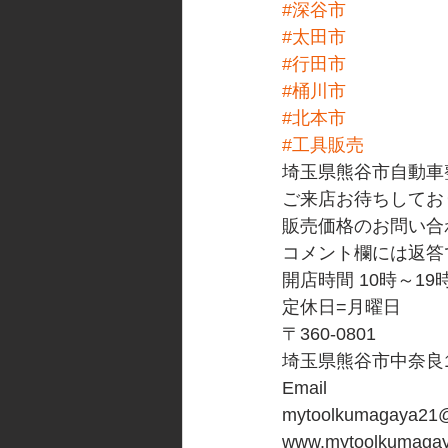
#深谷市
#太田市
#行田市
#桶川市
#北本市
#工具販売
埼玉県熊谷市自動車
ご来店お待ちしてお
販売価格のお問い合
コメント欄には返答
開店時間 10時～19
定休日=月曜日
〒360-0801
埼玉県熊谷市中奈良10
Email
mytoolkumagaya21@
www.mytoolkumaga