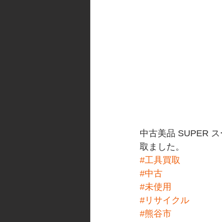
中古美品 SUPER ス
取ました。
#工具買取
#中古
#未使用
#リサイクル
#熊谷市