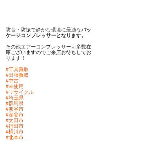
防音・防振で静かな環境に最適な
パッ
ケージコンプレッサーとなります。
その他エアーコンプレッサーも多数在
庫ございますのでご来店お待ちしてお
ります！ 
#工具買取
#出張買取
#中古
#未使用
#リサイクル
#埼玉県
#群馬県
#熊谷市
#深谷市
#太田市
#行田市
#桶川市
#北本市