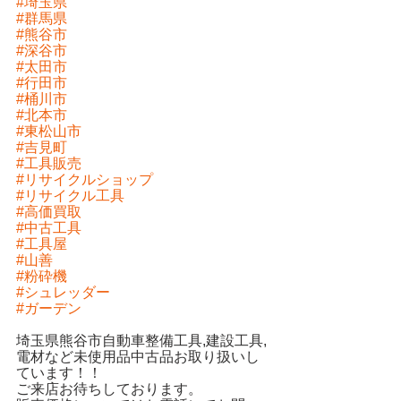
#埼玉県
#群馬県
#熊谷市
#深谷市
#太田市
#行田市
#桶川市
#北本市
#東松山市
#吉見町
#工具販売
#リサイクルショップ
#リサイクル工具
#高価買取
#中古工具
#工具屋
#山善
#粉砕機
#シュレッダー
#ガーデン
埼玉県熊谷市自動車整備工具,建設工具,
電材など未使用品中古品お取り扱いし
ています！！
ご来店お待ちしております。