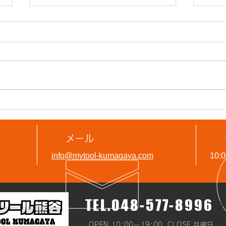
【中古品】日東工器 アトラエ
【新
ース 磁気ボール盤 A-3000
モデ
メール
お買取りいたしました
16
info@mytool-kumagaya.com
10
(^▽^)/
定と
TEL.048-577-8996
〒 360-0801 埼玉県熊谷市中奈良
OPEN 10:00～19:00 CLOSE 月曜日