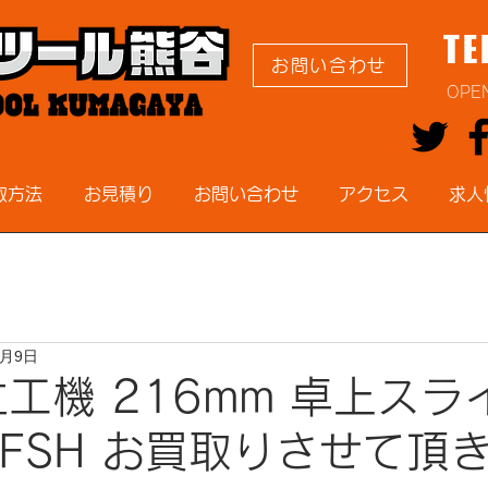
TE
お問い合わせ
OPE
取方法
お見積り
お問い合わせ
アクセス
求人
2月9日
立工機 216mm 卓上スラ
 8FSH お買取りさせて頂