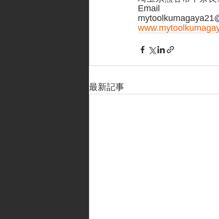
Email
mytoolkumagaya21@
www.mytoolkumaga
最新記事