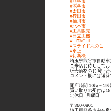
#熊谷市
#深谷市
#太田市
#行田市
#桶川市
#北本市
#工具販売
#日立工機
#HITACHI
#スライド丸のこ
#卓上
#切断機
埼玉県熊谷市自動車
ご来店お待ちしてお
販売価格のお問い合
コメント欄には返答
開店時間 10時～19
買い取りの受付は18
定休日=月曜日
〒360-0801
埼玉県熊谷市中奈良10