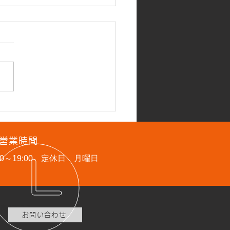
商品】クニペックス 限定
ル 斜ニッパー 7002
営業時間
0S8入荷しました！数量限
:00～19:00 定休日 月曜日
なります💛
1062-1
お問い合わせ