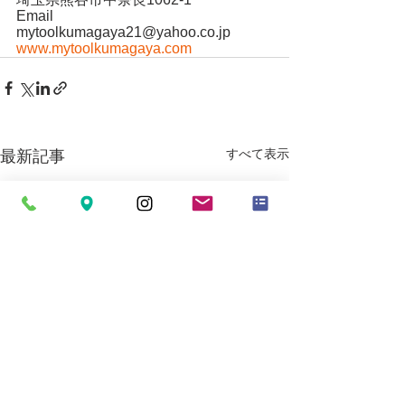
Email
mytoolkumagaya21@yahoo.co.jp
www.mytoolkumagaya.com
すべて表示
最新記事