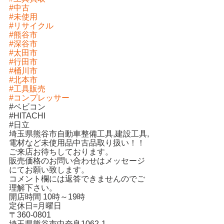
#中古
#未使用
#リサイクル
#熊谷市
#深谷市
#太田市
#行田市
#桶川市
#北本市
#工具販売
#コンプレッサー
#
ベビコン
#
HITACHI
#
日立
埼玉県熊谷市自動車整備工具,建設工具,
電材など未使用品中古品取り扱い！！
ご来店お待ちしております。
販売価格のお問い合わせはメッセージ
にてお願い致します。
コメント欄には返答できませんのでご
理解下さい。
開店時間 10時～19時
定休日=月曜日
〒360-0801
埼玉県熊谷市中奈良1062-1