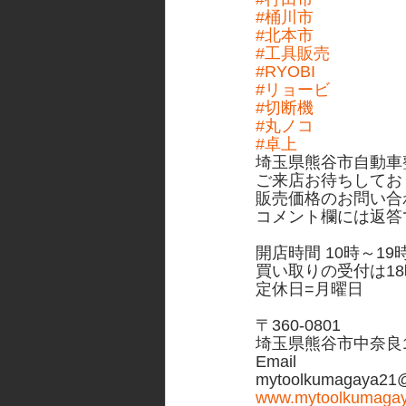
#桶川市
#北本市
#工具販売
#RYOBI
#リョービ
#切断機
#丸ノコ
#卓上
埼玉県熊谷市自動車
ご来店お待ちしてお
販売価格のお問い合
コメント欄には返答
開店時間 10時～19
買い取りの受付は18
定休日=月曜日
〒360-0801
埼玉県熊谷市中奈良10
Email
mytoolkumagaya21@
www.mytoolkumaga