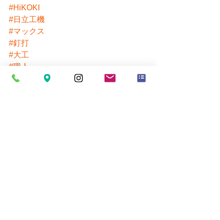
#HiKOKI
#日立工機
#マックス
#釘打
#大工
#職人
すべて表示
最新記事