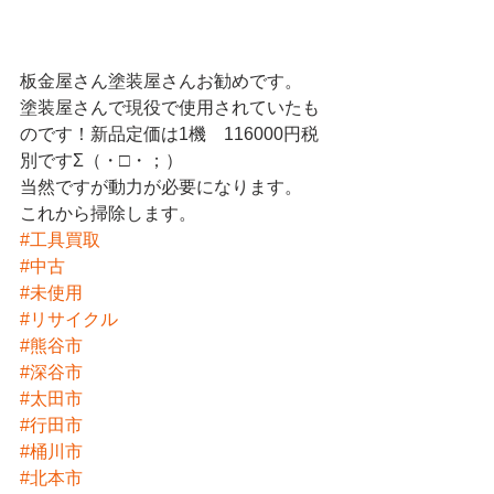
板金屋さん塗装屋さんお勧めです。
塗装屋さんで現役で使用されていたも
のです！新品定価は1機　116000円税
別ですΣ（・□・；）
当然ですが動力が必要になります。
これから掃除します。
#工具買取
#中古
#未使用
#リサイクル
#熊谷市
#深谷市
#太田市
#行田市
#桶川市
#北本市