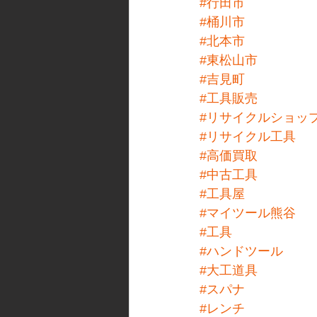
#行田市
#桶川市
#北本市
#東松山市
#吉見町
#工具販売
#リサイクルショッ
#リサイクル工具
#高価買取
#中古工具
#工具屋
#マイツール熊谷
#工具
#ハンドツール
#大工道具
#スパナ
#レンチ