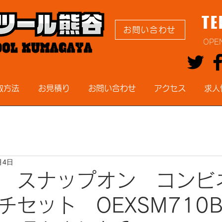
TE
お問い合わせ
OPE
取方法
お見積り
お問い合わせ
アクセス
求人
月4日
 スナップオン コンビ
チセット OEXSM710