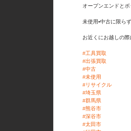
オープンエンドとボ
未使用•中古に限ら
お近くにお越しの際に
#工具買取
#出張買取
#中古
#未使用
#リサイクル
#埼玉県
#群馬県
#熊谷市
#深谷市
#太田市