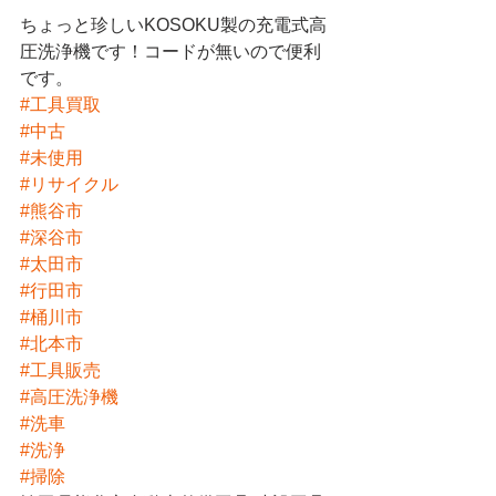
ちょっと珍しいKOSOKU製の充電式高
圧洗浄機です！コードが無いので便利
です。
#工具買取
#中古
#未使用
#リサイクル
#熊谷市
#深谷市
#太田市
#行田市
#桶川市
#北本市
#工具販売
#高圧洗浄機
#洗車
#洗浄
#掃除