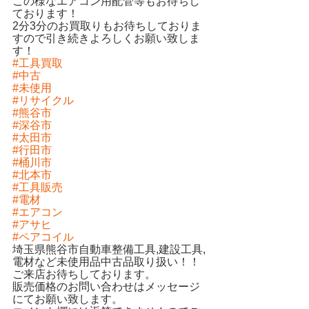
この様なエアコン用配管等もお待ちし
ております！
2分3分のお買取りもお待ちしておりま
すので引き続きよろしくお願い致しま
す！ 
#工具買取
#中古
#未使用
#リサイクル
#熊谷市
#深谷市
#太田市
#行田市
#桶川市
#北本市
#工具販売
#電材
#エアコン
#アサヒ
#ペアコイル
埼玉県熊谷市自動車整備工具,建設工具,
電材など未使用品中古品取り扱い！！
ご来店お待ちしております。
販売価格のお問い合わせはメッセージ
にてお願い致します。