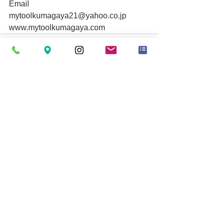
Email
mytoolkumagaya21@yahoo.co.jp
www.mytoolkumagaya.com
すべて表示
最新記事