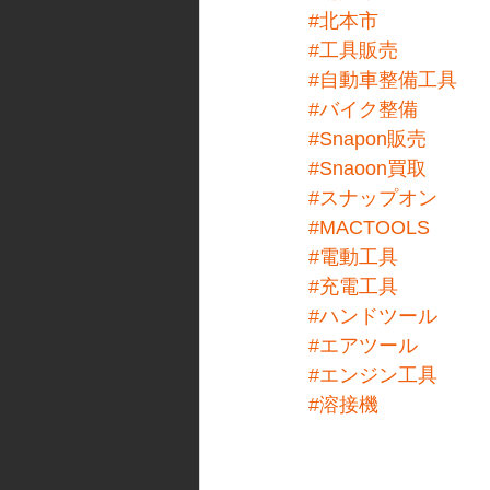
#北本市
#工具販売
#自動車整備工具
#バイク整備
#Snapon販売
#Snaoon買取
#スナップオン
#MACTOOLS
#電動工具
#充電工具
#ハンドツール
#エアツール
#エンジン工具
#溶接機