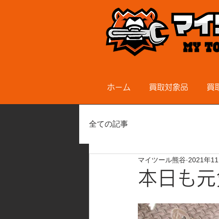
ホーム
買取対象品
買
全ての記事
マイツール熊谷
2021年1
本日も元