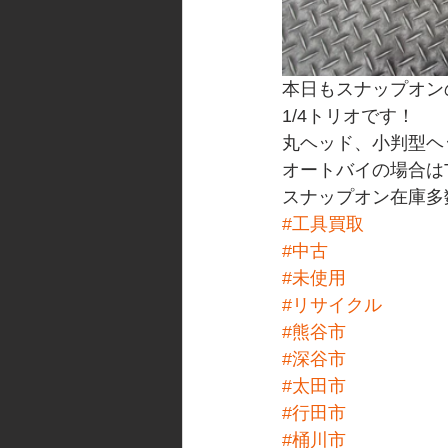
本日もスナップオン
1/4トリオです！
丸ヘッド、小判型ヘ
オートバイの場合は
スナップオン在庫多
#工具買取
#中古
#未使用
#リサイクル
#熊谷市
#深谷市
#太田市
#行田市
#桶川市