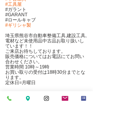
#工具屋
#
ガラント
#
GARANT
#
ロールキャブ
#ギリシャ製
埼玉県熊谷市自動車整備工具,建設工具,
電材など未使用品中古品お取り扱いし
ています！！
ご来店お待ちしております。
販売価格についてはお電話にてお問い
合わせください。
営業時間 10時～19時
お買い取りの受付は18時30分までとな
ります。
定休日=月曜日
〒360-0801
埼玉県熊谷市中奈良1062-1
Email
mytoolkumagaya21@yahoo.co.jp
www.mytoolkumagaya.com