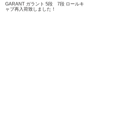
GARANT ガラント 5段　7段 ロールキ
ャブ
再入荷致しました！