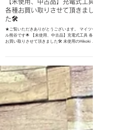
マイツール熊谷
2023年7月14日
【未使用、中古品】充電式工具
各種お買い取りさせて頂きまし
た🛠
★ご覧いただきありがとうございます。 マイツー
ル熊谷です🌟 【未使用、中古品】充電式工具 各種
お買い取りさせて頂きました🛠 未使用のHikoki 丸
のこ、充電器類、中古のインパクトドライバー、
充電器等💡 大型の物や、個数がある場合には出張
買取もおこなっておりますのでお...