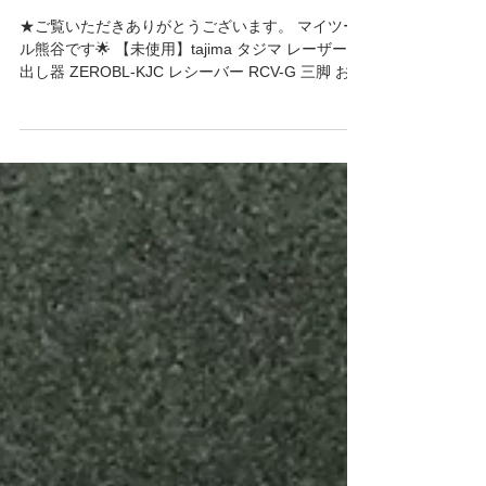
させて頂きました🛠
★ご覧いただきありがとうございます。 マイツー
ル熊谷です🌟 【未使用】tajima タジマ レーザー墨
出し器 ZEROBL-KJC レシーバー RCV-G 三脚 お買
い取りさせて頂きました🛠 墨出し器各種取り揃え
ております。 是非ご来店ください！...